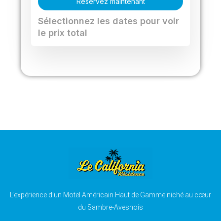
Réservez maintenant
Sélectionnez les dates pour voir
le prix total
L’expérience d’un Motel Américain Haut de Gamme niché au cœur
du Sambre-Avesnois