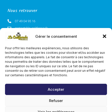
Nous retrouver
07 49 04 95 16
contact@le-california.fr
67 bis Rue Jean Jaurès, 59330 Neuf-Mesnil
Gérer le consentement
@lemotelcalifornia
Pour offrir les meilleures expériences, nous utilisons des
Juridique
technologies telles que les cookies pour stocker et/ou accéder aux
informations des appareils. Le fait de consentir à ces technologies
nous permettra de traiter des données telles que le comportement
Conditions générales
de navigation ou les ID uniques sur ce site. Le fait de ne pas
Politique de confidentialité
consentir ou de retirer son consentement peut avoir un effet négatif
sur certaines caractéristiques et fonctions.
Politique de cookies
Accepter
Refuser
Voir les préférences